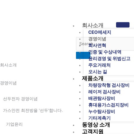
콘
텐
츠
로
회사소개
건
CEO메세지
너
경영이념
뛰
회사연혁
기
인증 및 수상내역
윤리경영 및 위법신고
주요거래처
회사소개
오시는 길
제품소개
경영이념
차량장착형 검사장비
레이저 검사장비
배관탐사장비
선두전자
경영이념
휴대용가스검지장비
가스안전 최전방을 '선두'합니다.
누수탐사장비
기타계측기
동영상 소개
기업윤리
고객지원