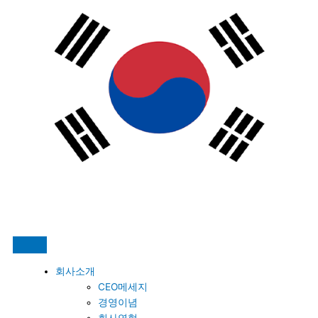
콘
텐
츠
로
건
너
뛰
기
회사소개
CEO메세지
경영이념
회사연혁