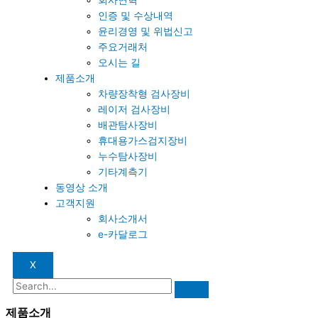
인증 및 수상내역
윤리경영 및 위법신고
주요거래처
오시는 길
제품소개
차량장착형 검사장비
레이저 검사장비
배관탐사장비
휴대용가스검지장비
누수탐사장비
기타계측기
동영상 소개
고객지원
회사소개서
e-카달로그
X
제품소개