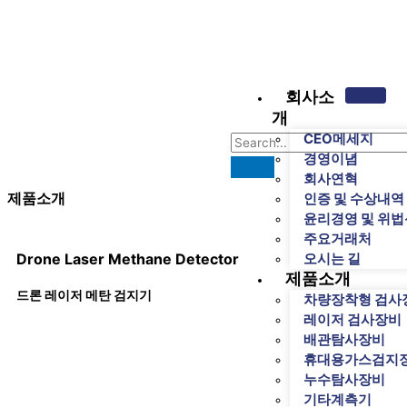
콘
텐
츠
로
건
회사소
너
개
뛰
CEO메세지
기
경영이념
회사연혁
제품소개
인증 및 수상내역
윤리경영 및 위
주요거래처
Drone Laser Methane Detector
오시는 길
제품소개
드론 레이저 메탄 검지기
차량장착형 검사
레이저 검사장비
배관탐사장비
휴대용가스검지
누수탐사장비
기타계측기